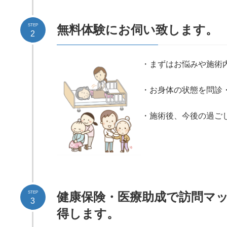
STEP
無料体験にお伺い致します。
2
・まずはお悩みや施術
・お身体の状態を問診
・施術後、今後の過ご
STEP
健康保険・医療助成で訪問マ
3
得します。