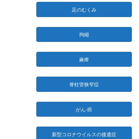
足のむくみ
拘縮
麻痺
脊柱管狭窄症
がん-癌
新型コロナウイルスの後遺症