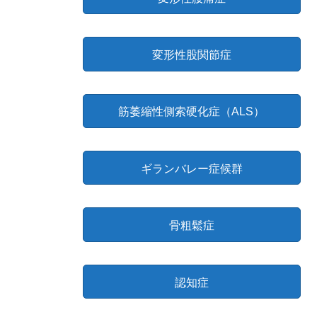
変形性股関節症
筋萎縮性側索硬化症（ALS）
ギランバレー症候群
骨粗鬆症
認知症