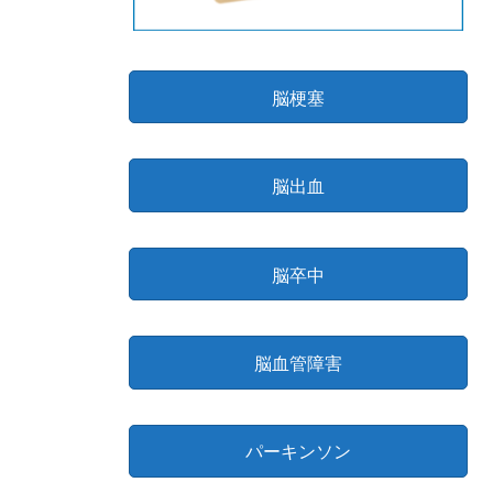
脳梗塞
脳出血
脳卒中
脳血管障害
パーキンソン