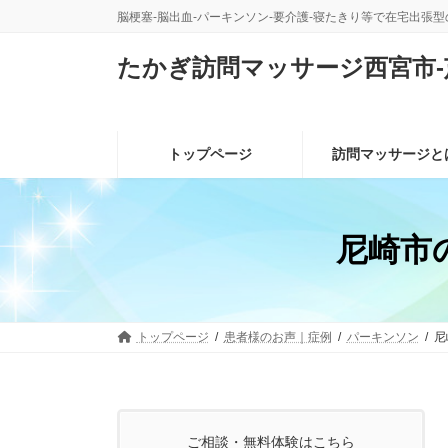
コ
ナ
脳梗塞-脳出血-パーキンソン-要介護-寝たきり等で在宅出張
ン
ビ
テ
ゲ
たかぎ訪問マッサージ西宮市-
ン
ー
ツ
シ
へ
ョ
ス
ン
トップページ
訪問マッサージと
キ
に
ッ
移
プ
動
尼崎市
トップページ
患者様のお声｜症例
パーキンソン
尼
ご相談・無料体験はこちら