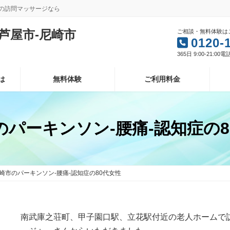
型の訪問マッサージなら
芦屋市-尼崎市
ご相談・無料体験は
0120-
365日 9:00-21:00
は
無料体験
ご利用料金
のパーキンソン-腰痛-認知症の8
崎市のパーキンソン-腰痛-認知症の80代女性
南武庫之荘町、甲子園口駅、立花駅付近の老人ホームで