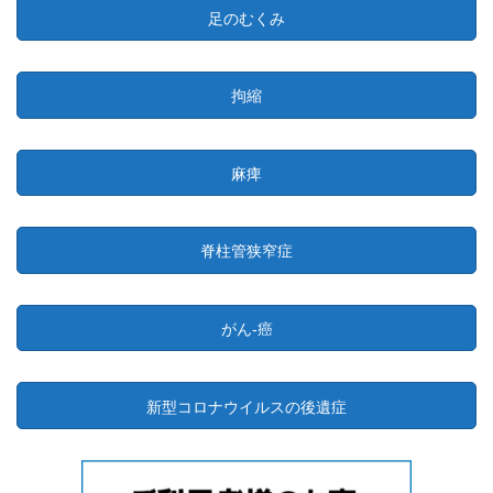
足のむくみ
拘縮
麻痺
脊柱管狭窄症
がん-癌
新型コロナウイルスの後遺症