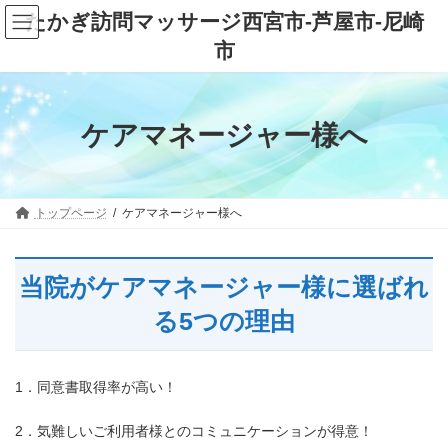
コ
ナ
たかぎ訪問マッサージ西宮市-芦屋市-尼崎
ン
ビ
テ
ゲ
市
ン
ー
ツ
シ
へ
ョ
ス
ン
ケアマネージャー様へ
キ
に
ッ
移
プ
動
トップページ
ケアマネージャー様へ
当院がケアマネージャー様に選ばれ
る5つの理由
1．同意書取得率が高い！
2．気難しいご利用者様とのコミュニケーションが得意！