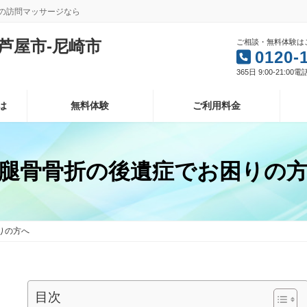
型の訪問マッサージなら
芦屋市-尼崎市
ご相談・無料体験は
0120-
365日 9:00-21:00
は
無料体験
ご利用料金
腿骨骨折の後遺症でお困りの
りの方へ
目次