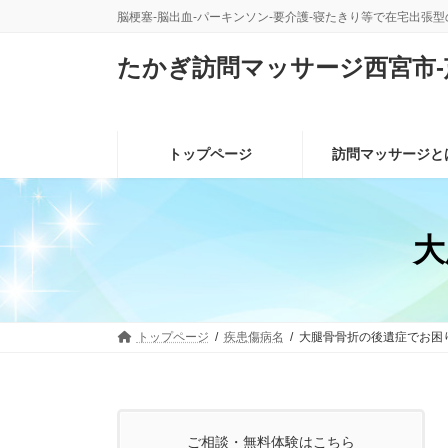
コ
ナ
脳梗塞-脳出血-パーキンソン-要介護-寝たきり等で在宅出張
ン
ビ
テ
ゲ
たかぎ訪問マッサージ西宮市-
ン
ー
ツ
シ
へ
ョ
ス
ン
トップページ
訪問マッサージと
キ
に
ッ
移
プ
動
大
トップページ
疾患傷病名
大腿骨骨折の後遺症でお困
ご相談・無料体験はこちら