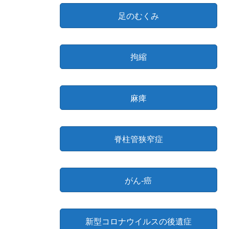
足のむくみ
拘縮
麻痺
脊柱管狭窄症
がん-癌
新型コロナウイルスの後遺症