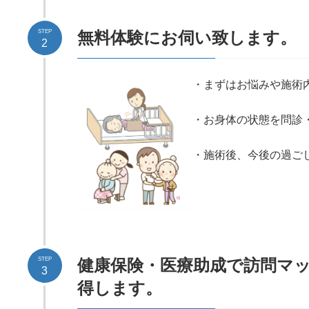
STEP
無料体験にお伺い致します。
2
・まずはお悩みや施術
・お身体の状態を問診
・施術後、今後の過ご
STEP
健康保険・医療助成で訪問マ
3
得します。