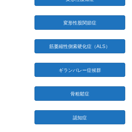
変形性股関節症
筋萎縮性側索硬化症（ALS）
ギランバレー症候群
骨粗鬆症
認知症