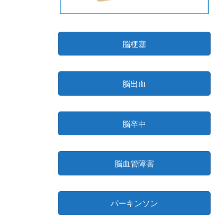
脳梗塞
脳出血
脳卒中
脳血管障害
パーキンソン