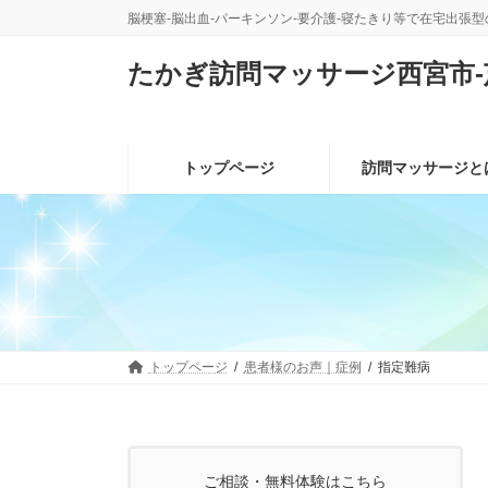
コ
ナ
脳梗塞-脳出血-パーキンソン-要介護-寝たきり等で在宅出張
ン
ビ
テ
ゲ
たかぎ訪問マッサージ西宮市-
ン
ー
ツ
シ
へ
ョ
ス
ン
トップページ
訪問マッサージと
キ
に
ッ
移
プ
動
トップページ
患者様のお声｜症例
指定難病
ご相談・無料体験はこちら