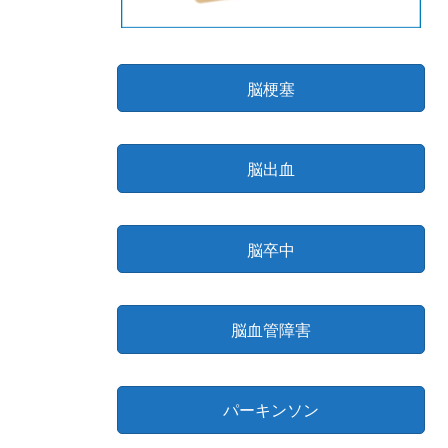
脳梗塞
脳出血
脳卒中
脳血管障害
パーキンソン