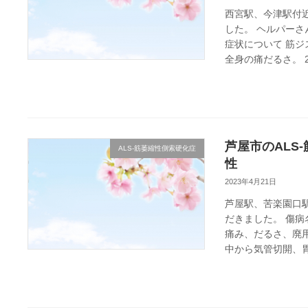
西宮駅、今津駅付
した。 ヘルパーさ
症状について 筋
全身の痛だるさ。 24
芦屋市のALS
ALS-筋萎縮性側索硬化症
性
2023年4月21日
芦屋駅、苦楽園口
だきました。 傷病
痛み、だるさ、廃
中から気管切開、胃瘻