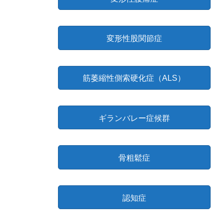
変形性股関節症
筋萎縮性側索硬化症（ALS）
ギランバレー症候群
骨粗鬆症
認知症