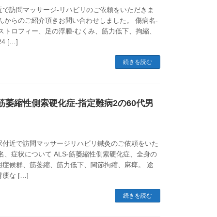
近で訪問マッサージ-リハビリのご依頼をいただきま
んからのご紹介頂きお問い合わせしました。 傷病名-
ジストロフィー、足の浮腫-むくみ、筋力低下、拘縮、
 […]
続きを読む
-筋萎縮性側索硬化症-指定難病2の60代男
駅付近で訪問マッサージリハビリ鍼灸のご依頼をいた
名、症状について ALS-筋萎縮性側索硬化症、全身の
用症候群、筋萎縮、筋力低下、関節拘縮、麻痺。 途
な […]
続きを読む