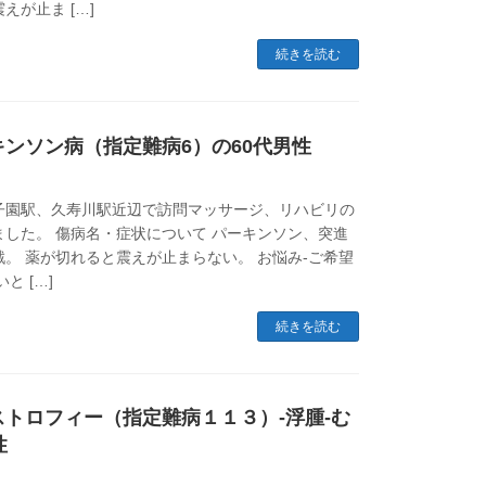
えが止ま […]
続きを読む
ンソン病（指定難病6）の60代男性
子園駅、久寿川駅近辺で訪問マッサージ、リハビリの
した。 傷病名・症状について パーキンソン、突進
。 薬が切れると震えが止まらない。 お悩み-ご希望
と […]
続きを読む
トロフィー（指定難病１１３）-浮腫-む
性