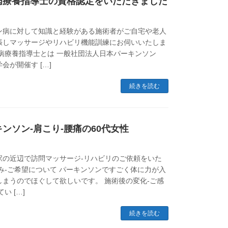
病療養指導士の資格認定をいただきました
ン病に対して知識と経験がある施術者がご自宅や老人
張しマッサージやリハビリ機能訓練にお伺いいたしま
病療養指導士とは 一般社団法人日本パーキンソン
会が開催す […]
続きを読む
ンソン-肩こり-腰痛の60代女性
駅の近辺で訪問マッサージ-リハビリのご依頼をいた
み-ご希望について パーキンソンですごく体に力が入
しまうのでほぐして欲しいです。 施術後の変化-ご感
い […]
続きを読む