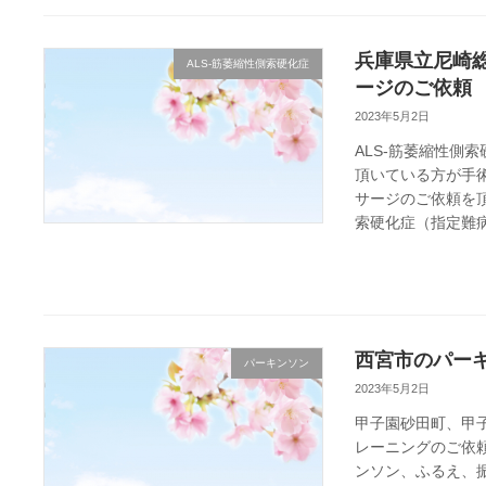
兵庫県立尼崎
ALS-筋萎縮性側索硬化症
ージのご依頼
2023年5月2日
ALS-筋萎縮性側
頂いている方が手
サージのご依頼を頂
索硬化症（指定難病 
西宮市のパーキ
パーキンソン
2023年5月2日
甲子園砂田町、甲
レーニングのご依頼
ンソン、ふるえ、