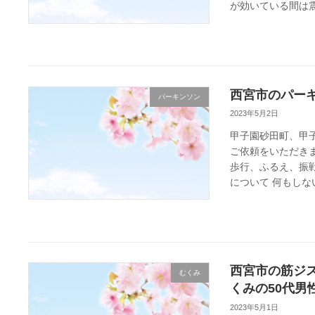
が効いている間は震
西宮市のパーキ
パーキンソン
2023年5月2日
甲子園砂田町、甲
ご依頼をいただきま
歩行、ふるえ、振戦
について 何もしない
西宮市の筋ジス
むくみ
くみの50代男
2023年5月1日