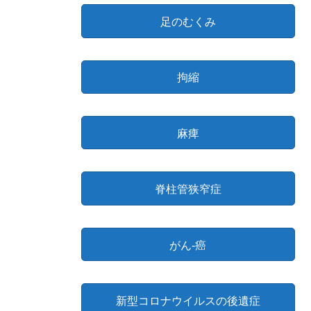
足のむくみ
拘縮
麻痺
脊柱管狭窄症
がん-癌
新型コロナウイルスの後遺症